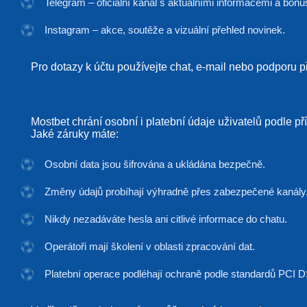
Telegram – oficiální kanál s aktuálními informacemi a bonu
Instagram – akce, soutěže a vizuální přehled novinek.
Pro dotazy k účtu používejte chat, e-mail nebo podporu p
Mostbet chrání osobní i platební údaje uživatelů podle p
Jaké záruky máte:
Osobní data jsou šifrována a ukládána bezpečně.
Změny údajů probíhají výhradně přes zabezpečené kanály
Nikdy nezadáváte hesla ani citlivé informace do chatu.
Operátoři mají školení v oblasti zpracování dat.
Platební operace podléhají ochraně podle standardů PCI 