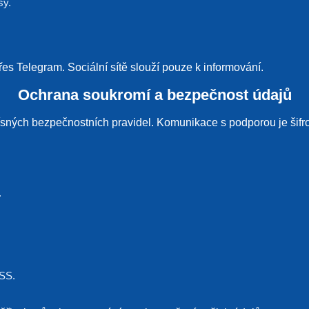
sy.
řes Telegram. Sociální sítě slouží pouze k informování.
Ochrana soukromí a bezpečnost údajů
řísných bezpečnostních pravidel. Komunikace s podporou je šifr
.
DSS.