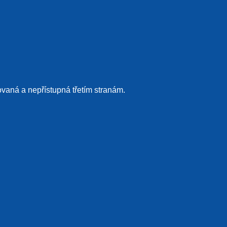
ovaná a nepřístupná třetím stranám.