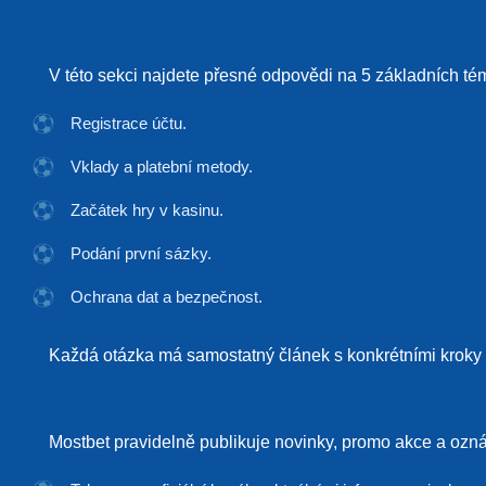
V této sekci najdete přesné odpovědi na 5 základních té
Registrace účtu.
Vklady a platební metody.
Začátek hry v kasinu.
Podání první sázky.
Ochrana dat a bezpečnost.
Každá otázka má samostatný článek s konkrétními kroky a
Mostbet pravidelně publikuje novinky, promo akce a ozná