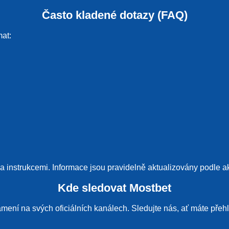
Často kladené dotazy (FAQ)
mat:
 instrukcemi. Informace jsou pravidelně aktualizovány podle ak
Kde sledovat Mostbet
mení na svých oficiálních kanálech. Sledujte nás, ať máte přeh