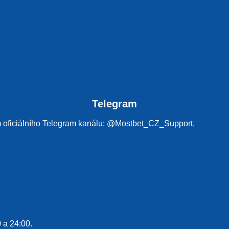
Telegram
ím oficiálního Telegram kanálu: @Mostbet_CZ_Support.
 a 24:00.