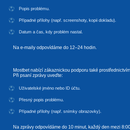
Popis problému.
Případné přílohy (např. screenshoty, kopii dokladu).
Datum a čas, kdy problém nastal.
Na e-maily odpovídáme do 12–24 hodin.
Mostbet nabízí zákaznickou podporu také prostřednictv
Při psaní zprávy uveďte:
Uživatelské jméno nebo ID účtu.
Přesný popis problému.
Případné přílohy (např. snímky obrazovky).
Na zprávy odpovídáme do 10 minut, každý den mezi 8:00